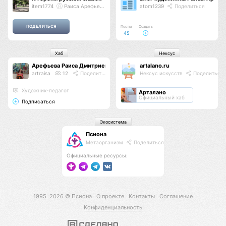
item1774
Раиса Арефьева
atom1239
Поделиться
Посты
Создать
45
Хаб
Нексус
Арефьева Раиса Дмитриевна
artalano.ru
artraisa
12
Поделиться
Нексус искусств
Поделиться
Художник-педагог
Арталано
Официальный хаб
Подписаться
Экосистема
Псиона
Метаорганизм
Поделиться
Официальные ресурсы:
1995–2026 ©
Псиона
О проекте
Контакты
Соглашение
Конфиденциальность