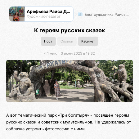
Арефьева Раиса Дмитриевна
Блог художника Раисы Арефьевой
Художник-педагог
К героям русских сказок
Пост
Солики
Кабинет
< 1 мин.
3 июня 2025 в 19:32
А вот тематический парк «Три богатыря» - посвящён героям
русских сказок и советских мультфильмов. Не удержалась от
соблазна устроить фотосессию с ними.