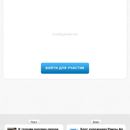
Сообщений нет
ВОЙТИ ДЛЯ УЧАСТИЯ
Пост
Блог
К героям русских сказок
Блог художника Раисы Арефь