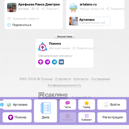
Арефьева Раиса Дмитриевна
artalano.ru
artraisa
12
Поделиться
Нексус искусств
Поделиться
Художник-педагог
Арталано
Официальный хаб
Подписаться
Экосистема
Псиона
Метаорганизм
Поделиться
Официальные ресурсы:
1995–2026 ©
Псиона
О проекте
Контакты
Соглашение
Конфиденциальность
С нами КО 🕉️
Арталано
Войти
Чаты
Гринд
Псиона
Регистрация
Дела
Кошелёк
Кабинет