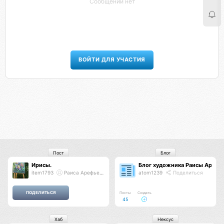
Сообщений нет
ВОЙТИ ДЛЯ УЧАСТИЯ
Пост
Блог
Ирисы.
Блог художника Раисы Арефь
item1793
Раиса Арефьева
atom1239
Поделиться
Посты
Создать
45
Хаб
Нексус