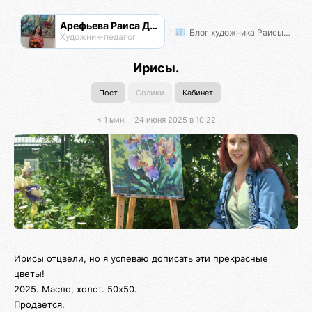
Арефьева Раиса Дмитриевна
Блог художника Раисы Арефьевой
Художник-педагог
Ирисы.
Пост
Солики
Кабинет
< 1 мин.
24 июня 2025 в 10:22
Ирисы отцвели, но я успеваю дописать эти прекрасные
цветы!
2025. Масло, холст. 50х50.
Продается.