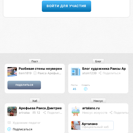
ВОЙТИ ДЛЯ УЧАСТИЯ
Пост
Блог
Разбивая стены неуверенности
Блог художника Раисы Арефь
item1819
Раиса Арефьева
atom1239
Поделиться
Посты
Создать
45
Хаб
Нексус
Арефьева Раиса Дмитриевна
artalano.ru
artraisa
12
Поделиться
Нексус искусств
Поделиться
Художник-педагог
Арталано
Официальный хаб
Подписаться