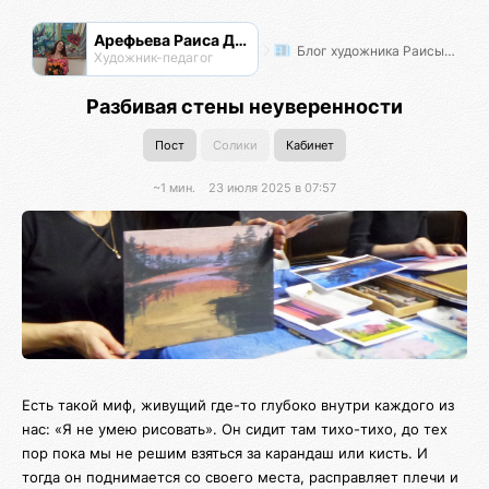
Арефьева Раиса Дмитриевна
Блог художника Раисы Арефьевой
Художник-педагог
Разбивая стены неуверенности
Пост
Солики
Кабинет
~1 мин.
23 июля 2025 в 07:57
Есть такой миф, живущий где-то глубоко внутри каждого из
нас: «Я не умею рисовать». Он сидит там тихо-тихо, до тех
пор пока мы не решим взяться за карандаш или кисть. И
тогда он поднимается со своего места, расправляет плечи и