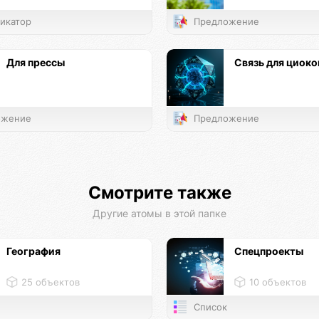
икатор
Предложение
Для прессы
Связь для циоко
жение
Предложение
Смотрите также
Другие атомы в этой папке
География
Спецпроекты
25 объектов
10 объектов
Список