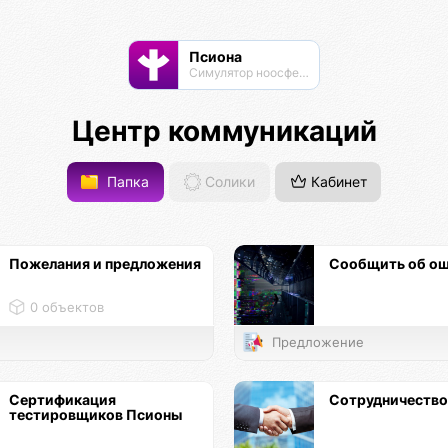
Псиона
Cимулятор ноосферы
Центр коммуникаций
Папка
Солики
Кабинет
Пожелания и предложения
Сообщить об о
0 объектов
Предложение
Сертификация
Сотрудничество
тестировщиков Псионы