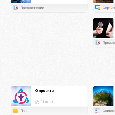
Предложение
Сертиф
Предло
О проекте
21 атом
Папка
Список