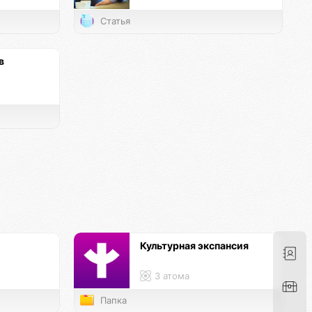
Статья
в
Культурная экспансия
3 атома
Папка