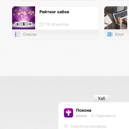
Рейтинг хабов
13 объектов
Список
Блог
Хаб
Псиона
psiona
Поделиться
Cимулятор ноосферы