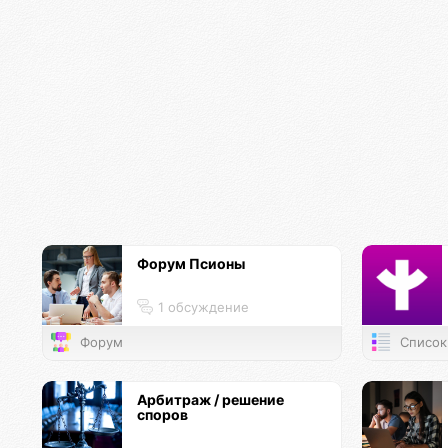
Форум Псионы
1 обсуждение
Форум
Список
Арбитраж / решение
споров