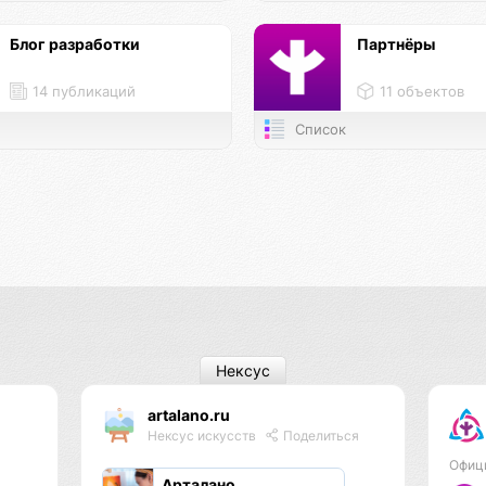
Блог разработки
Партнёры
14 публикаций
11 объектов
Список
Нексус
artalano.ru
Нексус искусств
Поделиться
Офиц
Арталано