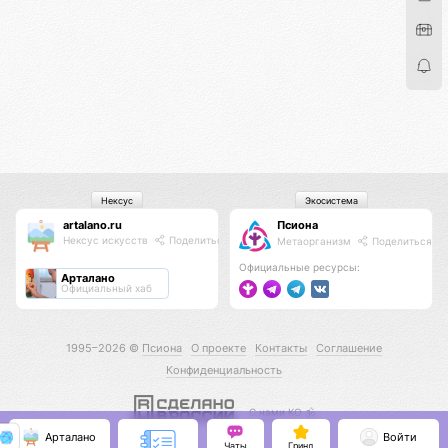
Нексус
Экосистема
artalano.ru
Псиона
Нексус искусств
Поделиться
Метаорганизм
Поделиться
Официальные ресурсы:
Арталано
Официальный хаб
1995–2026 ©
Псиона
О проекте
Контакты
Соглашение
Конфиденциальность
С нами КО 🕉️
Арталано
Войти
Чаты
Гринд