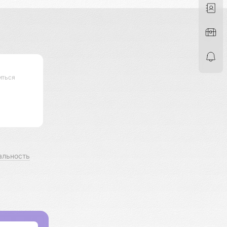
иться
альность