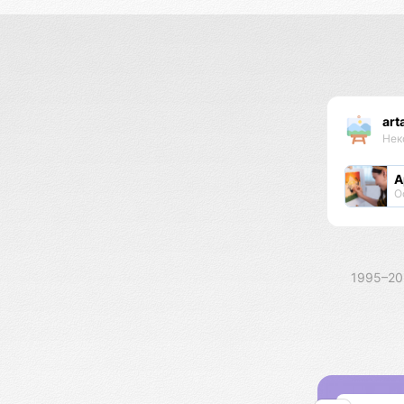
art
Нек
А
О
1995–2