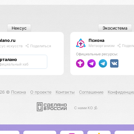
Нексус
Экосистема
alano.ru
Псиона
Метаорганизм
Подел
сус искусств
Поделиться
Официальные ресурсы:
рталано
фициальный хаб
026 ©
Псиона
О проекте
Контакты
Соглашение
Конфиденци
С нами КО 🕉️