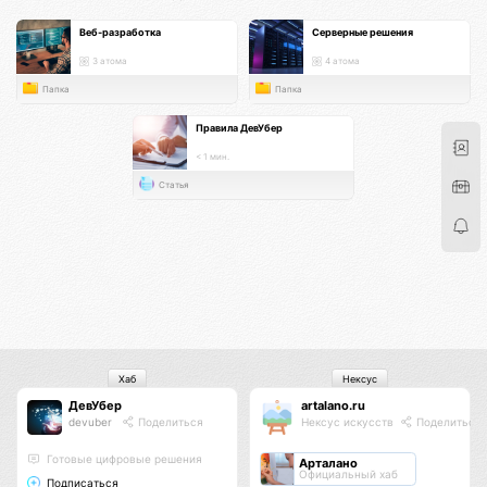
Веб-разработка
Серверные решения
3 атома
4 атома
Папка
Папка
Правила ДевУбер
< 1 мин.
Статья
Хаб
Нексус
ДевУбер
artalano.ru
devuber
Поделиться
Нексус искусств
Поделиться
Готовые цифровые решения
Арталано
Официальный хаб
Подписаться