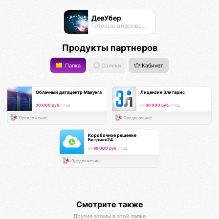
ДевУбер
Готовые цифровые решения
Продукты партнеров
Папка
Солики
Кабинет
Облачный датацентр Макунга
Лицензия Элитарис
30 000 руб.
/ год
от
36 000 руб.
/ год
Предложение
Предложение
Коробочное решение
Битрикс24
от
99 000 руб.
/ год
Предложение
Смотрите также
Другие атомы в этой папке