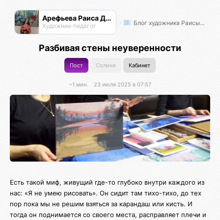
Арефьева Раиса Дмитриевна
Блог художника Раисы Арефьевой
Художник-педагог
Разбивая стены неуверенности
Пост
Солики
Кабинет
~1 мин.
23 июля 2025 в 07:57
Есть такой миф, живущий где-то глубоко внутри каждого из
нас: «Я не умею рисовать». Он сидит там тихо-тихо, до тех
пор пока мы не решим взяться за карандаш или кисть. И
тогда он поднимается со своего места, расправляет плечи и