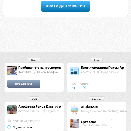
ВОЙТИ ДЛЯ УЧАСТИЯ
Пост
Блог
Разбивая стены неуверенности
Блог художника Раисы Арефь
item1819
Раиса Арефьева
atom1239
Поделиться
Посты
Создать
45
Хаб
Нексус
Арефьева Раиса Дмитриевна
artalano.ru
artraisa
12
Поделиться
Нексус искусств
Поделиться
Художник-педагог
Арталано
Официальный хаб
Подписаться