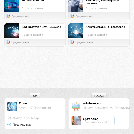
Личный кабинет
БТА-хост / Партнерская
система
По согласованию
По согласованию
Предложение
Предложение
БТА-кластер / Сеть нексусов
Конструктор БТА-кластеров
По согласованию
По согласованию
Предложение
Предложение
Хаб
Нексус
Оргат
artalano.ru
orgat
Поделиться
Нексус искусств
Поделиться
Докер-фреймворк
Арталано
Официальный хаб
Подписаться