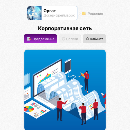
Оргат
Решения
Докер-фреймворк
Корпоративная сеть
Предложение
Солики
Кабинет