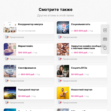
Смотрите также
Другие атомы в этой папке
Координатор нексуса
Социальная сеть
По согласованию
от
300 000 руб.
/ год
Предложение
Предложение
Маркетплейс
Закрытое онлайн-сообщество
с платным членством
300 000 руб.
/ год
от
300 000 руб.
/ год
Предложение
Предложение
Своя франшиза
Соцсеть ВУЗа
от
300 000 руб.
/ год
50 000 руб.
/ год
Предложение
Предложение
Городской портал
Новостной портал
50 000 руб.
/ год
50 000 руб.
/ год
Предложение
Предложение