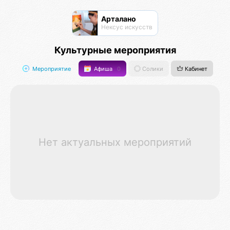
Арталано
Нексус искусств
Культурные мероприятия
Мероприятие
Афиша
0
Солики
Кабинет
Нет актуальных мероприятий