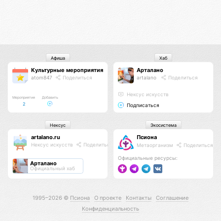
Афиша
Хаб
Культурные мероприятия
Арталано
atom847
Поделиться
artalano
Поделиться
Нексус искусств
Мероприятия
Добавить
2
Подписаться
Нексус
Экосистема
artalano.ru
Псиона
Нексус искусств
Поделиться
Метаорганизм
Поделиться
Официальные ресурсы:
Арталано
Официальный хаб
1995–2026 ©
Псиона
О проекте
Контакты
Соглашение
Конфиденциальность