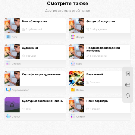
Смотрите также
Другие атомы в этой папке
Блог об искусстве
Форум об искусстве
0 публикаций
1 обсуждение
Блог
Форум
Художники
Продажа произведений
искусства
1 объект
5 объявлений
Список
Борд
Сертификация художников
База знаний
3 атома
Сертификатор
Папка
Культурная экспансия Псионы
Наши партнеры
< 1 мин.
1 объект
Статья
Список