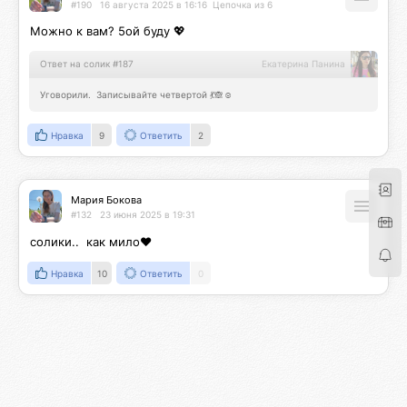
#190
16 августа 2025 в 16:16
Цепочка из 6
Можно к вам? 5ой буду 💖
Ответ на солик #187
Екатерина Панина
Уговорили.  Записывайте четвертой 💃🙈☺️
Нравка
9
Ответить
2
Мария Бокова
#132
23 июня 2025 в 19:31
солики..  как мило❤️
Нравка
10
Ответить
0