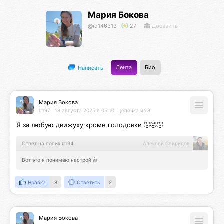
Мария Бокова
@id146313
27
Добавить
Лента
Био
Написать
Мария Бокова
#197
18 августа 2025 в 05:10
Цепочка из 8
Я за любую движуху кроме голодовки 🤣🤣🤣
Ответ на солик #194
Алексей Свиридов
Вот это я понимаю настрой 👍
Нравка
8
Ответить
2
Мария Бокова