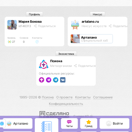
Профиль
Нексус
Мария Бокова
artalano.ru
id146313
Поделиться
Нексус искусств
Поделиться
Арталано
Уровень
Соликов
Контакты
Официальный хаб
27
0
Экосистема
Псиона
Метаорганизм
Поделиться
Официальные ресурсы:
1995–2026 ©
Псиона
О проекте
Контакты
Соглашение
Конфиденциальность
С нами КО 🕉️
Арталано
Войти
Чаты
Гринд