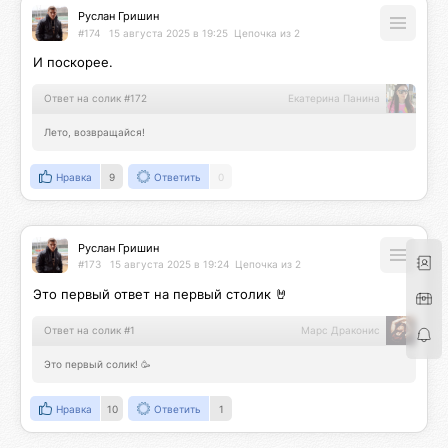
Руслан Гришин
#174
15 августа 2025 в 19:25
Цепочка из 2
И поскорее.
Ответ на солик #172
Екатерина Панина
Лето, возвращайся!
Нравка
9
Ответить
0
Руслан Гришин
#173
15 августа 2025 в 19:24
Цепочка из 2
Это первый ответ на первый столик 🤘
Ответ на солик #1
Марс Драконис
Это первый солик! 🥳
Нравка
10
Ответить
1