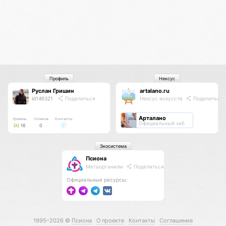
Профиль
Нексус
Руслан Гришин
artalano.ru
id146321
Поделиться
Нексус искусств
Поделиться
Арталано
Уровень
Соликов
Контакты
Официальный хаб
16
0
Экосистема
Псиона
Метаорганизм
Поделиться
Официальные ресурсы:
1995–2026 ©
Псиона
О проекте
Контакты
Соглашение