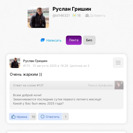
Руслан Гришин
@id146321
16
Добавить
Лента
Био
Написать
Руслан Гришин
#175
15 августа 2025 в 19:28
Цепочка из 2
Очень жарким ))
Ответ на солик #137
Раиса Арефьева
Всем доброй ночи!

Заканчиваются последние сутки первого летнего месяца! 

Какой у Вас был июнь 2025 года?
Нравка
10
Ответить
1