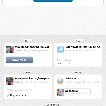
Пост
Блог
Мои предновогодние матрешки.
Блог художника Раисы Арефь
item1115
Раиса Арефьева
atom1239
Поделиться
Посты
Создать
45
Хаб
Нексус
Арефьева Раиса Дмитриевна
artalano.ru
artraisa
12
Поделиться
Нексус искусств
Поделиться
Художник-педагог
Арталано
Официальный хаб
Подписаться
Экосистема