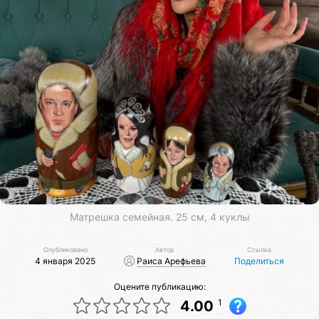
Матрешка семейная. 25 см, 4 куклы
Опубликовано
Автор
Ссылка
4 января 2025
Раиса Арефьева
Поделиться
Оцените публикацию:
1
4.00