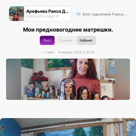
Арефьева Раиса Дмитриевна
Блог художника Раисы Арефьевой
Художник-педагог
Мои предновогодние матрешки.
Пост
Солики
Кабинет
< 1 мин.
4 января 2025 в 15:25