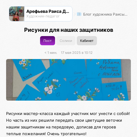
Арефьева Раиса Дмитриевна
Блог художника Раисы Арефьевой
Художник-педагог
Рисунки для наших защитников
Пост
Солики
Кабинет
< 1 мин.
17 мая 2025 в 10:12
Рисунки мастер-класса каждый участник мог унести с собой!
Но часть из них решили передать свои цветущие веточки
нашим защитникам на передовую, дописав для героев
теплые пожелания! Очень трогательно!