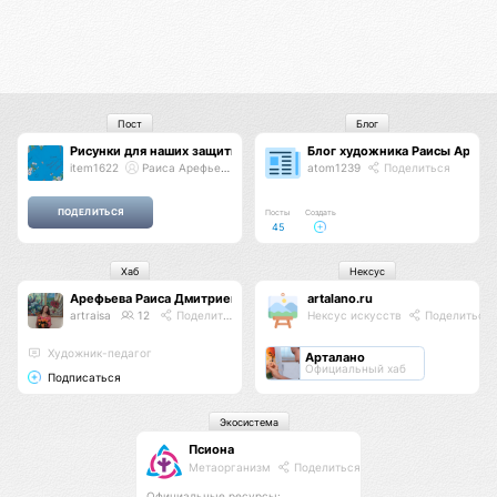
Пост
Блог
Рисунки для наших защитников
Блог художника Раисы Арефь
item1622
Раиса Арефьева
atom1239
Поделиться
Посты
Создать
45
Хаб
Нексус
Арефьева Раиса Дмитриевна
artalano.ru
artraisa
12
Поделиться
Нексус искусств
Поделиться
Художник-педагог
Арталано
Официальный хаб
Подписаться
Экосистема
Псиона
Метаорганизм
Поделиться
Официальные ресурсы: