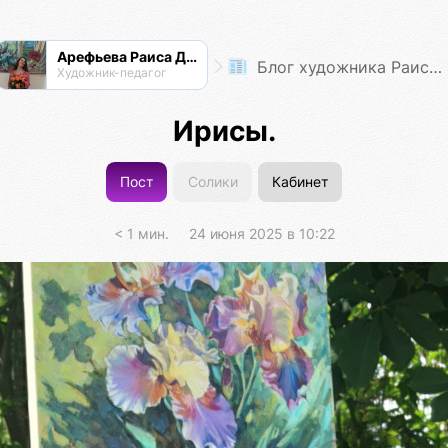
Арефьева Раиса Дмитриевна
Блог художника Раисы Арефьевой
Художник-педагог
Ирисы.
Пост
Солики
Кабинет
< 1 мин.
24 июня 2025 в 10:22