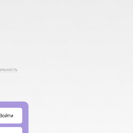
альность
Войти