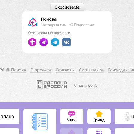
Экосистема
Псиона
Метаорганизм
Поделиться
Официальные ресурсы:
026 ©
Псиона
О проекте
Контакты
Соглашение
Конфиденци
С нами КО 🕉️
талано
Чаты
Гринд