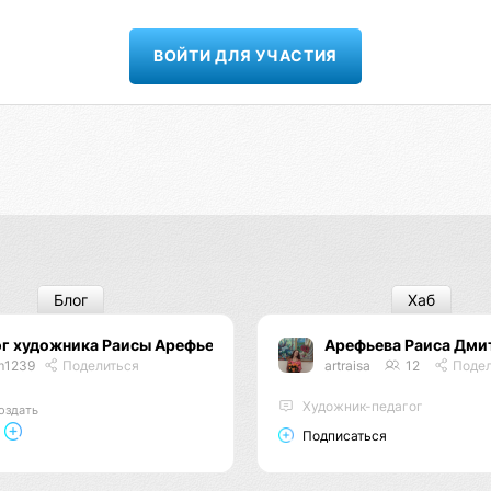
ВОЙТИ ДЛЯ УЧАСТИЯ
Блог
Хаб
ог художника Раисы Арефьевой
Арефьева Раиса Дми
m1239
Поделиться
artraisa
12
Подел
Художник-педагог
оздать
Подписаться