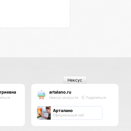
Нексус
триевна
artalano.ru
иться
Нексус искусств
Поделиться
Арталано
Официальный хаб