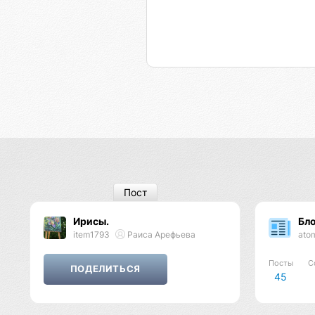
Пост
Ирисы.
Бл
item1793
Раиса Арефьева
ato
Посты
С
45