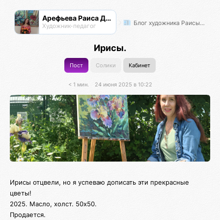
Арефьева Раиса Дмитриевна
Блог художника Раисы Арефьевой
Художник-педагог
Ирисы.
Пост
Солики
Кабинет
< 1 мин.
24 июня 2025 в 10:22
Ирисы отцвели, но я успеваю дописать эти прекрасные
цветы!
2025. Масло, холст. 50х50.
Продается.