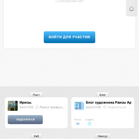
Сообщений нет
ВОЙТИ ДЛЯ УЧАСТИЯ
Пост
Блог
Ирисы.
Блог художника Раисы Арефь
item1793
Раиса Арефьева
atom1239
Поделиться
Посты
Создать
45
Хаб
Нексус