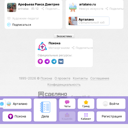
Арефьева Раиса Дмитриевна
artalano.ru
artraisa
12
Поделиться
Нексус искусств
Поделиться
Художник-педагог
Арталано
Официальный хаб
Подписаться
Экосистема
Псиона
Метаорганизм
Поделиться
Официальные ресурсы:
1995–2026 ©
Псиона
О проекте
Контакты
Соглашение
Конфиденциальность
С нами КО 🕉️
Арталано
Войти
Чаты
Гринд
Псиона
Регистрация
Дела
Кошелёк
Кабинет