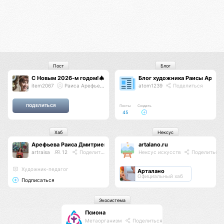
Пост
Блог
С Новым 2026-м годом!🎄
Блог художника Раисы Арефь
item2067
Раиса Арефьева
atom1239
Поделиться
Посты
Создать
45
Хаб
Нексус
Арефьева Раиса Дмитриевна
artalano.ru
artraisa
12
Поделиться
Нексус искусств
Поделиться
Художник-педагог
Арталано
Официальный хаб
Подписаться
Экосистема
Псиона
Метаорганизм
Поделиться