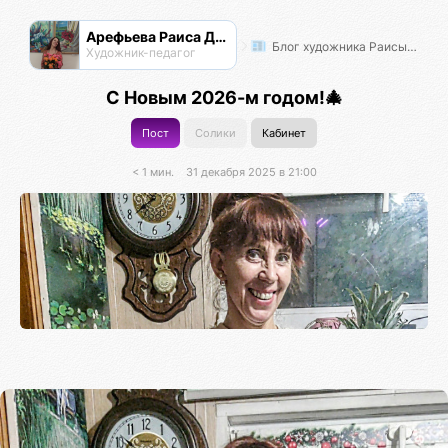
Арефьева Раиса Дмитриевна
Блог художника Раисы Арефьевой
Художник-педагог
С Новым 2026-м годом!🎄
Пост
Солики
Кабинет
< 1 мин.
31 декабря 2025 в 21:00