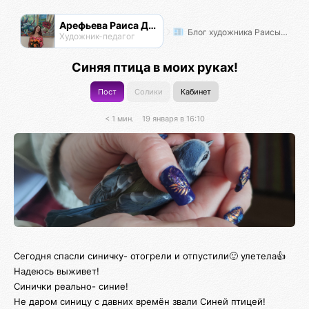
Арефьева Раиса Дмитриевна
Блог художника Раисы Арефьевой
Художник-педагог
Синяя птица в моих руках!
Пост
Солики
Кабинет
< 1 мин.
19 января в 16:10
Сегодня спасли синичку- отогрели и отпустили🙂 улетела👍
Надеюсь выживет!
Синички реально- синие!
Не даром синицу с давних времён звали Синей птицей!