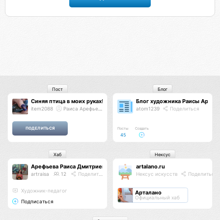
Пост
Блог
Синяя птица в моих руках!
Блог художника Раисы Арефь
item2088
Раиса Арефьева
atom1239
Поделиться
Посты
Создать
45
Хаб
Нексус
Арефьева Раиса Дмитриевна
artalano.ru
artraisa
12
Поделиться
Нексус искусств
Поделиться
Художник-педагог
Арталано
Официальный хаб
Подписаться