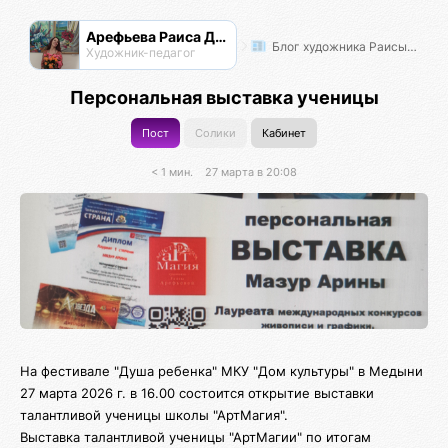
Арефьева Раиса Дмитриевна
Блог художника Раисы Арефьевой
Художник-педагог
Персональная выставка ученицы
Пост
Солики
Кабинет
< 1 мин.
27 марта в 20:08
На фестивале "Душа ребенка" МКУ "Дом культуры" в Медыни
27 марта 2026 г. в 16.00 состоится открытие выставки
талантливой ученицы школы "АртМагия".
Выставка талантливой ученицы "АртМагии" по итогам