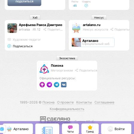
Посты
Создать
45
Хаб
Нексус
Арефьева Раиса Дмитриевна
artalano.ru
artraisa
12
Поделиться
Нексус искусств
Поделиться
Художник-педагог
Арталано
Официальный хаб
Подписаться
Экосистема
Псиона
Метаорганизм
Поделиться
Официальные ресурсы:
1995–2026 ©
Псиона
О проекте
Контакты
Соглашение
Конфиденциальность
С нами КО 🕉️
Арталано
Войти
Чаты
Гринд