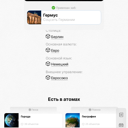
Привязан хаб:
Гермус
Соцсеть Германии
Столица:
Берлин
Основная валюта:
Евро
Основной язык:
Немецкий
Внешнее управление:
Евросоюз
Есть в атомах
Геоса
Псиона
Города
География
39 объектов
25 объектов