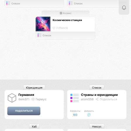
Список
Список
Космис
Космические станции
3 объекта
Список
Юрисдикция
Список
Германия
Страны и юрисдикции
item371
Гермус
atom558
Поделиться
Элементы
Добавить
193
Хаб
Нексус