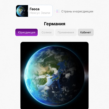
Геоса
Страны и юрисдикции
Нексус Земли
Германия
Юрисдикция
Солики
Применения
Кабинет