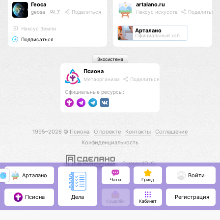
Геоса
artalano.ru
geosa
7
Поделиться
Нексус искусств
Поделиться
Нексус Земли
Арталано
Официальный хаб
Подписаться
Экосистема
Псиона
Метаорганизм
Поделиться
Официальные ресурсы:
1995–2026 ©
Псиона
О проекте
Контакты
Соглашение
Конфиденциальность
С нами КО 🕉️
Арталано
Войти
Чаты
Гринд
Псиона
Регистрация
Дела
Кошелёк
Кабинет