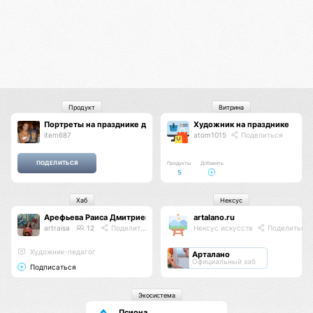
Продукт
Витрина
Портреты на празднике для гостей
Художник на празднике
item687
atom1015
Поделиться
Продукты
Добавить
5
Хаб
Нексус
Арефьева Раиса Дмитриевна
artalano.ru
artraisa
12
Поделиться
Нексус искусств
Поделиться
Художник-педагог
Арталано
Официальный хаб
Подписаться
Экосистема
Псиона