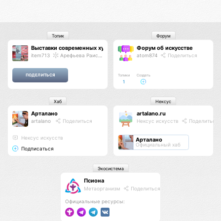
Топик
Форум
Выставки современных художников остаются без внимания зрител
Форум об искусстве
item713
Арефьева Раиса Дмитриевна
atom874
Поделиться
Топики
Создать
1
Хаб
Нексус
Арталано
artalano.ru
artalano
Поделиться
Нексус искусств
Поделиться
Нексус искусств
Арталано
Официальный хаб
Подписаться
Экосистема
Псиона
Метаорганизм
Поделиться
Официальные ресурсы: