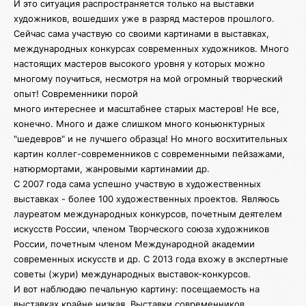
И это ситуация распространяется только на выставки
художников, вошедших уже в разряд мастеров прошлого.
Сейчас сама участвую со своими картинами в выставках,
международных конкурсах современных художников. Много
настоящих мастеров высокого уровня у которых можно
многому поучиться, несмотря на мой огромный творческий
опыт! Современники порой
много интереснее и масштабнее старых мастеров! Не все,
конечно. Много и даже слишком много коньюнктурных
"шедевров" и не лучшего образца! Но много восхитительных
картин коллег-современников с современными пейзажами,
натюрмортами, жанровыми картинамии др.
С 2007 года сама успешно участвую в художественных
выставках - более 100 художественных проектов. Являюсь
лауреатом международных конкурсов, почетным деятелем
искусств России, членом Творческого союза художников
России, почетным членом Международной академии
современных искусств и др. С 2013 года вхожу в экспертные
советы (жури) международных выставок-конкурсов.
И вот наблюдаю печальную картину: посещаемость на
выставках крайне низкая. Выставки современников