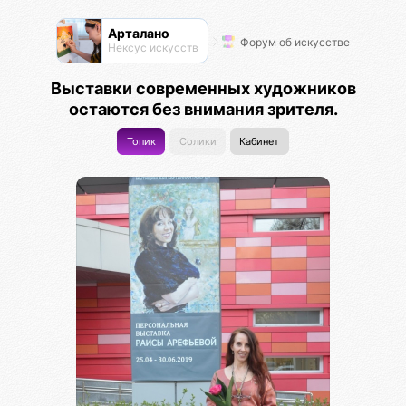
Арталано
Форум об искусстве
Нексус искусств
Выставки современных художников
остаются без внимания зрителя.
Топик
Солики
Кабинет