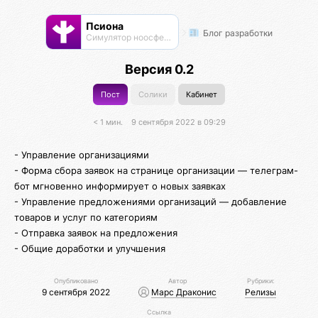
Псиона
Блог разработки
Cимулятор ноосферы
Версия 0.2
Пост
Солики
Кабинет
< 1 мин.
9 сентября 2022 в 09:29
- Управление организациями
- Форма сбора заявок на странице организации — телеграм-
бот мгновенно информирует о новых заявках
- Управление предложениями организаций — добавление
товаров и услуг по категориям
- Отправка заявок на предложения
- Общие доработки и улучшения
Опубликовано
Автор
Рубрики:
9 сентября 2022
Марс Драконис
Релизы
Ссылка