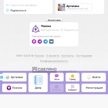
Cимулятор ноосферы
Арталано
Официальный хаб
Подписаться
Экосистема
Псиона
Метаорганизм
Поделиться
Официальные ресурсы:
1995–2026 ©
Псиона
О проекте
Контакты
Соглашение
Конфиденциальность
С нами КО 🕉️
Арталано
Войти
Чаты
Гринд
Псиона
Регистрация
Дела
Кошелёк
Кабинет