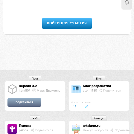
ВОЙТИ ДЛЯ УЧАСТИЯ
Пост
Блог
Версия 0.2
Блог разработки
item807
Марс Драконис
atom1180
Поделиться
Посты
Создать
14
Хаб
Нексус
Псиона
artalano.ru
psiona
Поделиться
Нексус искусств
Поделиться