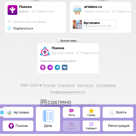
Псиона
artalano.ru
psiona
Поделиться
Нексус искусств
Поделиться
Cимулятор ноосферы
Арталано
Официальный хаб
Подписаться
Экосистема
Псиона
Метаорганизм
Поделиться
Официальные ресурсы:
1995–2026 ©
Псиона
О проекте
Контакты
Соглашение
Конфиденциальность
С нами КО 🕉️
Арталано
Войти
Чаты
Гринд
Псиона
Регистрация
Дела
Кошелёк
Кабинет