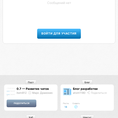
Сообщений нет
ВОЙТИ ДЛЯ УЧАСТИЯ
Пост
Блог
0.7 — Развитие чатов
Блог разработки
item812
Марс Драконис
atom1180
Поделиться
Посты
Создать
14
Хаб
Нексус