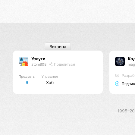
Витрина
Услуги
Ко
atom808
Поделиться
mag
Разраб
Продукты
Управляет
6
Хаб
Подпис
1995–2