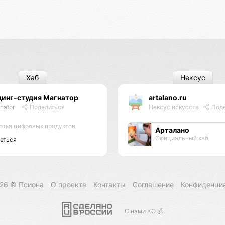
Хаб
Нексус
динг-студия Магнатор
artalano.ru
nator
Поделиться
Нексус искусств
Поде
отка цифровых продуктов
Арталано
Официальный хаб
аться
026 ©
Псиона
О проекте
Контакты
Соглашение
Конфиденци
С нами КО 🕉️