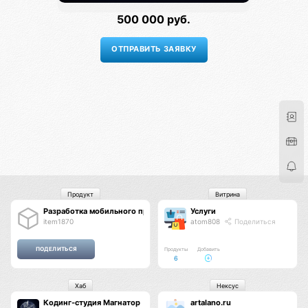
500 000 руб.
Продукт
Витрина
Разработка мобильного приложения
Услуги
item1870
atom808
Поделиться
Продукты
Добавить
6
Хаб
Нексус
Кодинг-студия Магнатор
artalano.ru