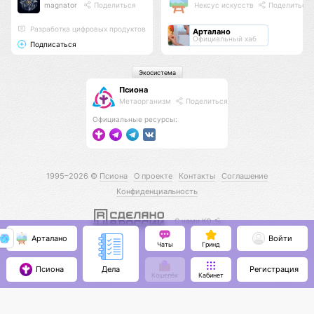
magnator
Поделиться
Нексус искусств
Поделиться
Разработка цифровых продуктов
Арталано
Официальный хаб
Подписаться
Экосистема
Псиона
Метаорганизм
Поделиться
Официальные ресурсы:
1995–2026 ©
Псиона
О проекте
Контакты
Соглашение
Конфиденциальность
С нами КО 🕉️
Арталано
Войти
Чаты
Гринд
Псиона
Регистрация
Дела
Кошелёк
Кабинет