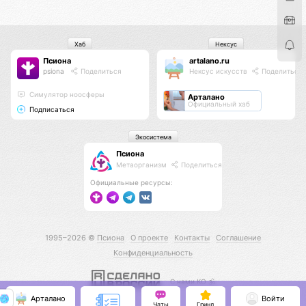
Хаб
Нексус
Псиона
artalano.ru
psiona
Поделиться
Нексус искусств
Поделиться
Cимулятор ноосферы
Арталано
Официальный хаб
Подписаться
Экосистема
Псиона
Метаорганизм
Поделиться
Официальные ресурсы:
1995–2026 ©
Псиона
О проекте
Контакты
Соглашение
Конфиденциальность
С нами КО 🕉️
Арталано
Войти
Чаты
Гринд