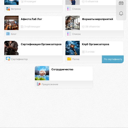
4 позиции
0 объектов
Витрина
Список
Афиста Лаб Лог
Форматы мероприятий
3 публикации
28 объектов
Блог
Список
Сертификация Организаторов
Клуб Организаторов
2 атома
Сертификатор
Папка
По сертификату
Сотрудничество
Предложение