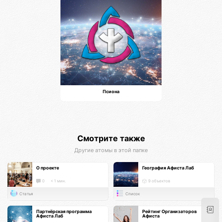
Псиона
Смотрите также
Другие атомы в этой папке
О проекте
География Афиста Лаб
0
< 1 мин.
9 объектов
Статья
Список
Партнёрская программа
Рейтинг Организаторов
Афиста Лаб
Афиста