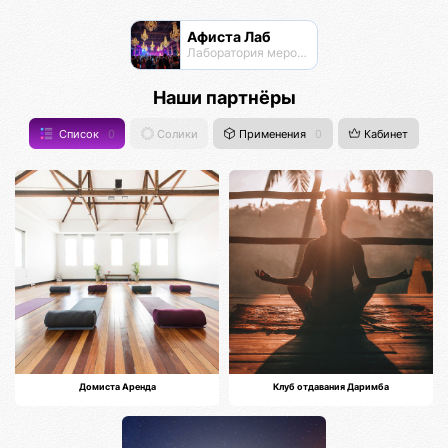
Афиста Лаб
Лаборатория мероприятий
Наши партнёры
Список
0
Солики
Применения
0
Кабинет
Домиста Аренда
Клуб отдавания Даримба