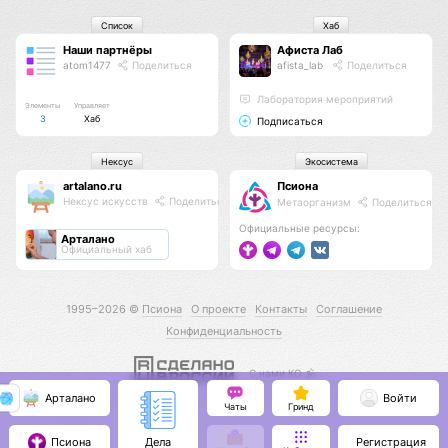
Список
Хаб
Наши партнёры
Афиста Лаб
atom1477
Поделиться
afista_lab
Поделиться
Лаборатория мероприятий
Элементы
Управляет
3
Хаб
Подписаться
Нексус
Экосистема
artalano.ru
Псиона
Нексус искусств
Поделиться
Метаорганизм
Поделиться
Официальные ресурсы:
Арталано
Официальный хаб
1995–2026 ©
Псиона
О проекте
Контакты
Соглашение
Конфиденциальность
С нами КО 🕉️
Арталано
Войти
Чаты
Гринд
Псиона
Регистрация
Дела