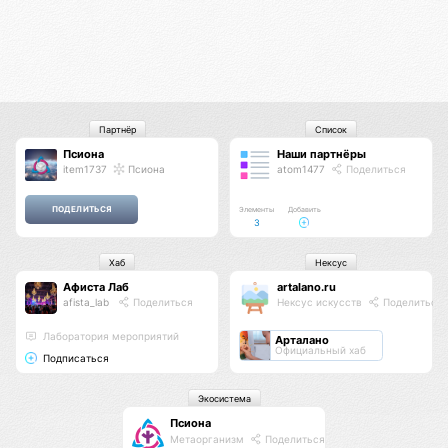
Партнёр
Список
Псиона
Наши партнёры
item1737
Псиона
atom1477
Поделиться
Элементы
Добавить
3
Хаб
Нексус
Афиста Лаб
artalano.ru
afista_lab
Поделиться
Нексус искусств
Поделиться
Лаборатория мероприятий
Арталано
Официальный хаб
Подписаться
Экосистема
Псиона
Метаорганизм
Поделиться