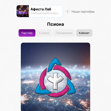
Афиста Лаб
Наши партнёры
Лаборатория мероприятий
Псиона
Партнёр
Солики
Применения
Кабинет