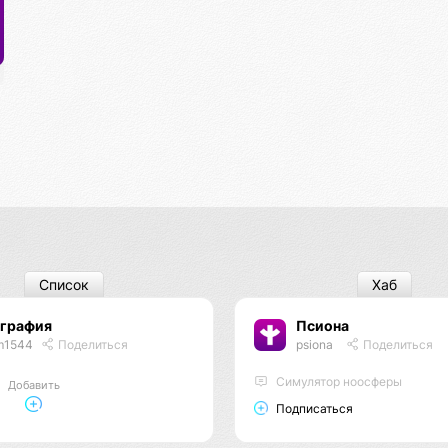
Список
Хаб
ография
Псиона
m1544
Поделиться
psiona
Поделиться
Cимулятор ноосферы
Добавить
Подписаться