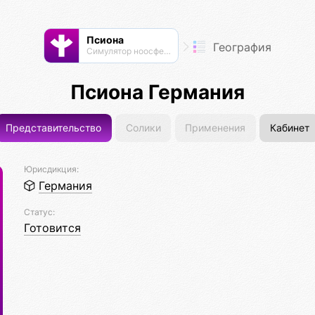
Псиона
География
Cимулятор ноосферы
Псиона Германия
Представительство
Солики
Применения
Кабинет
Юрисдикция:
Германия
Статус:
Готовится