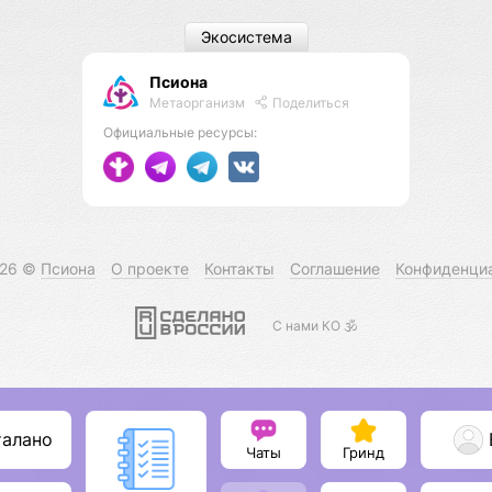
Экосистема
Псиона
Метаорганизм
Поделиться
Официальные ресурсы:
026 ©
Псиона
О проекте
Контакты
Соглашение
Конфиденци
С нами КО 🕉️
талано
Чаты
Гринд