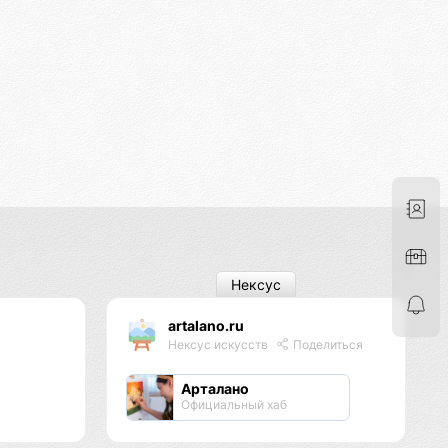
Нексус
artalano.ru
Нексус искусств
Поделиться
Арталано
Официальный хаб