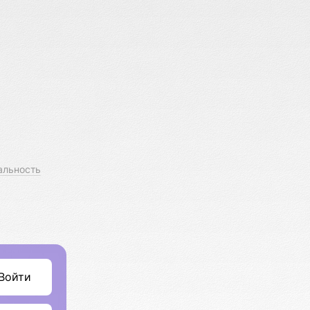
альность
Войти