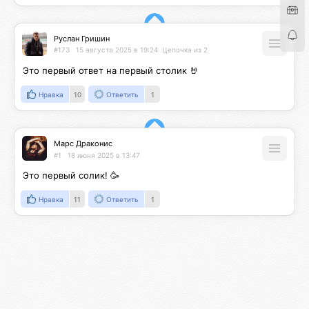
Руслан Гришин
#173
15 августа 2025 в 19:24
Цепочка из 2
Это первый ответ на первый столик 🤘
Нравка
10
Ответить
1
Марс Драконис
#1
18 июня 2025 в 13:47
Это первый солик! 🥳
Нравка
11
Ответить
1