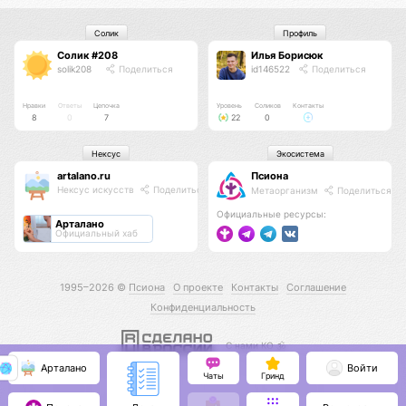
Солик
Профиль
Солик #208
Илья Борисюк
solik208
Поделиться
id146522
Поделиться
Нравки
Ответы
Цепочка
Уровень
Соликов
Контакты
8
0
7
22
0
Нексус
Экосистема
artalano.ru
Псиона
Нексус искусств
Поделиться
Метаорганизм
Поделиться
Официальные ресурсы:
Арталано
Официальный хаб
1995–2026 ©
Псиона
О проекте
Контакты
Соглашение
Конфиденциальность
С нами КО 🕉️
Арталано
Войти
Чаты
Гринд