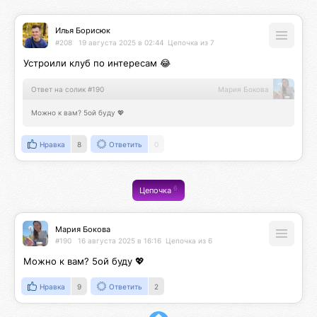
Илья Борисюк
#208
19 августа 2025 в 02:44
Цепочка из 7
Устроили клуб по интересам 😂
Ответ на солик #190
Мария Бокова
Можно к вам? 5ой буду 💖
Нравка
8
Ответить
0
6
Цепочка
Мария Бокова
#190
16 августа 2025 в 16:16
Цепочка из 6
Можно к вам? 5ой буду 💖
Нравка
9
Ответить
2