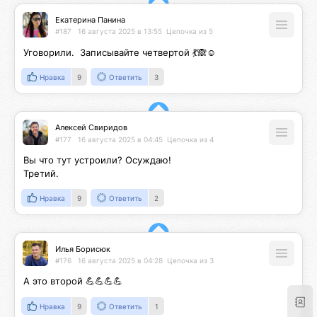
Екатерина Панина
#187
16 августа 2025 в 13:55
Цепочка из 5
Уговорили.  Записывайте четвертой 💃🙈☺️
Нравка
9
Ответить
3
Алексей Свиридов
#177
16 августа 2025 в 04:45
Цепочка из 4
Вы что тут устроили? Осуждаю!

Третий.
Нравка
9
Ответить
2
Илья Борисюк
#176
16 августа 2025 в 04:28
Цепочка из 3
А это второй 💪💪💪💪
Нравка
9
Ответить
1